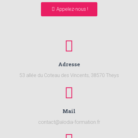
Appelez-nous !
Adresse
53 allée du Coteau des Vincents, 38570 Theys
Mail
contact@alodia-formation.fr