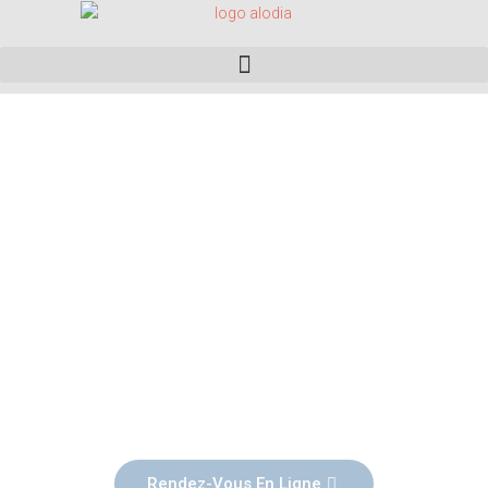
Elodie Monteiller
Sophrologue à Crolles
Rendez-Vous En Ligne